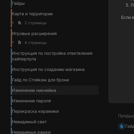
Гайды
П
Карта и территории
Если 
2 страницы
Enter
Игровые расширения
section
select
4 страницы
mode
Инструкция по постройке ответвления
хайперлупа
Инструкция по созданию магазина
Гайд по Стойкам для брони
Изменение никнейма
Изменение пароля
Перекраска керамики
Преды
Невидимый свет
Гай
Невидимые рамки