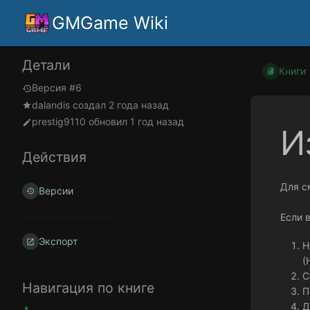
GMGame Wiki
Детали
Книги
Версия #6
dalandis
создал
2 года назад
prestig9110
обновил
1 год назад
И
Действия
Для с
Версии
Если 
Экспорт
Н
(
С
Навигация по книге
П
Д