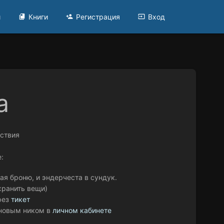
и
Книги
Регистрация
Вход
а
йствия
:
ая броню, и эндерчеста в сундук.
хранить вещи)
рез
тикет
с новым ником в
личном кабинете