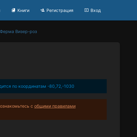
и
Книги
Регистрация
Вход
Ферма Визер-роз
ится по координатам -80,72,-1030
 ознакомьтесь с
общими правилами