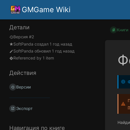
GMGame Wiki
Детали
Книги
Версия #2
SoftPanda
создал
1 год назад
SoftPanda
обновил
1 год назад
Ф
Referenced by 1 item
Действия
Ф
Версии
П
п
Экспорт
Найди
Навигация по книге