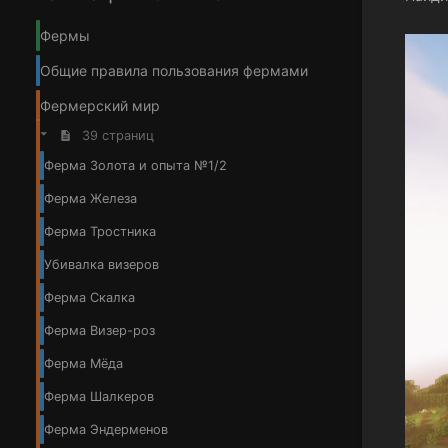
Фермы
Общие правила пользования фермами
Фермерский мир
39 страниц
Ферма Золота и опыта №1/2
Ферма Железа
Ферма Тростника
Убивалка визеров
Ферма Скалка
Ферма Визер-роз
Ферма Мёда
Ферма Шалкеров
Ферма Эндерменов