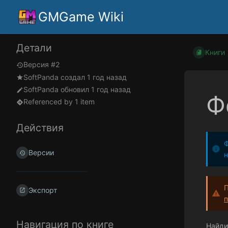
GMGame Wiki
Детали
Книги
Версия #2
SoftPanda
создал
1 год назад
SoftPanda
обновил
1 год назад
Ф
Referenced by 1 item
Действия
Ф
Версии
П
Экспорт
п
Навигация по книге
Найди