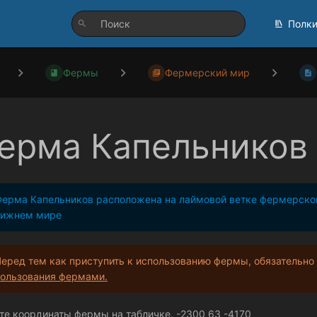
Полк
Фермы
Фермерский мир
ерма Капельников
ерма Капельников расположена на лаймовой ветке фермерского
нижнем мире
еред тем как приступить к использованию фермы, обязательно
ользования фермами.
те координаты фермы на табличке. -2300 63 -4170